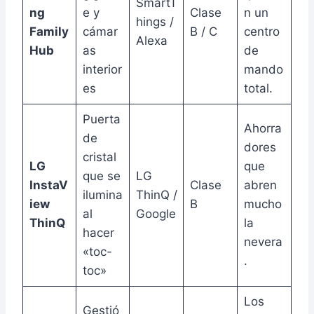
SmartT
ng
e y
Clase
n un
hings /
Family
cámar
B / C
centro
Alexa
Hub
as
de
interior
mando
es
total.
Puerta
Ahorra
de
dores
cristal
LG
que
que se
LG
InstaV
Clase
abren
ilumina
ThinQ /
iew
B
mucho
al
Google
ThinQ
la
hacer
nevera
«toc-
.
toc»
Los
Gestió