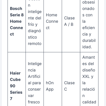
obsesi
n
Bosch
onado
intelige
Serie 8
Home
s con
nte del
Clase
Home
Conne
la
frío y
A / B
Conne
ct
eficien
diagnó
ct
cia y
stico
durabil
remoto
idad.
Amant
Intelige
es del
ncia
diseño
Haier
Artifici
XXL y
Cube
al para
hOn
Clase
la
90
conser
App
C
relació
Series
var
n
7
fresco
calidad