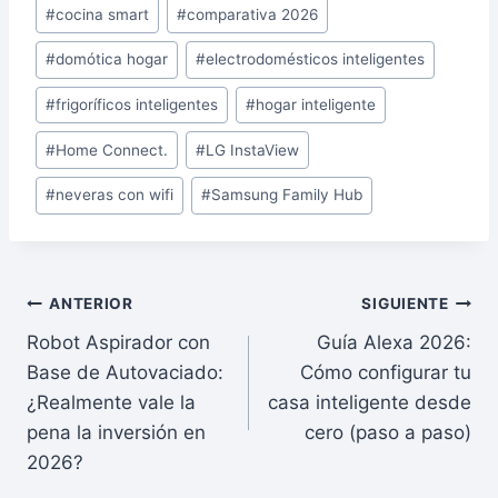
#
cocina smart
#
comparativa 2026
la
entrada:
#
domótica hogar
#
electrodomésticos inteligentes
#
frigoríficos inteligentes
#
hogar inteligente
#
Home Connect.
#
LG InstaView
#
neveras con wifi
#
Samsung Family Hub
Navegación
ANTERIOR
SIGUIENTE
Robot Aspirador con
Guía Alexa 2026:
de
Base de Autovaciado:
Cómo configurar tu
entradas
¿Realmente vale la
casa inteligente desde
pena la inversión en
cero (paso a paso)
2026?