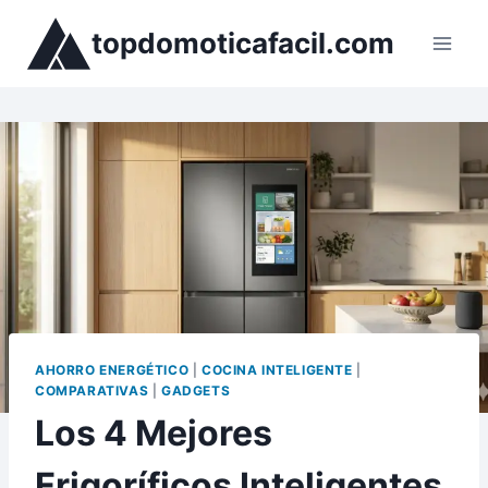
Saltar
topdomoticafacil.com
al
contenido
AHORRO ENERGÉTICO
|
COCINA INTELIGENTE
|
COMPARATIVAS
|
GADGETS
Los 4 Mejores
Frigoríficos Inteligentes