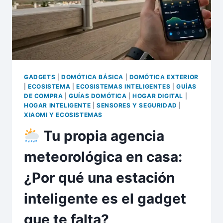
QUE
TU
CASA
DEJE
DE
SER
"TONTA"
GADGETS
|
DOMÓTICA BÁSICA
|
DOMÓTICA EXTERIOR
|
ECOSISTEMA
|
ECOSISTEMAS INTELIGENTES
|
GUÍAS
DE COMPRA
|
GUÍAS DOMÓTICA
|
HOGAR DIGITAL
|
HOGAR INTELIGENTE
|
SENSORES Y SEGURIDAD
|
XIAOMI Y ECOSISTEMAS
Tu propia agencia
meteorológica en casa:
¿Por qué una estación
inteligente es el gadget
que te falta?