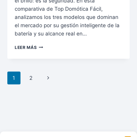
el brillo: es la seguridad. En esta
comparativa de Top Domótica Fácil,
analizamos los tres modelos que dominan
el mercado por su gestión inteligente de la
batería y su alcance real en…
GUÍA
LEER MÁS
DE
COMPRA
2026:
LAS
Navegación
Siguiente
1
2
MEJORES
LINTERNAS
de
página
FRONTALES
PARA
página
MONTAÑA
Y
SUPERVIVENCIA