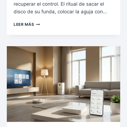
recuperar el control. El ritual de sacar el
disco de su funda, colocar la aguja con…
LEER MÁS
TOCADISCOS
BLUETOOTH
2026:
CÓMO
INTEGRAR
EL
SONIDO
ANALÓGICO
EN
TU
HOGAR
INTELIGENTE