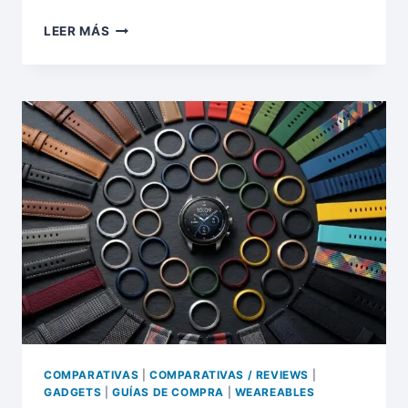
LEER MÁS
¿ADIÓS
A
XIAOMI
Y
PHILIPS?
POR
QUÉ
EL
ECOSISTEMA
TP-
LINK
TAPO
ES
EL
REY
INDISCUTIBLE
DE
2026
COMPARATIVAS
|
COMPARATIVAS / REVIEWS
|
GADGETS
|
GUÍAS DE COMPRA
|
WEAREABLES