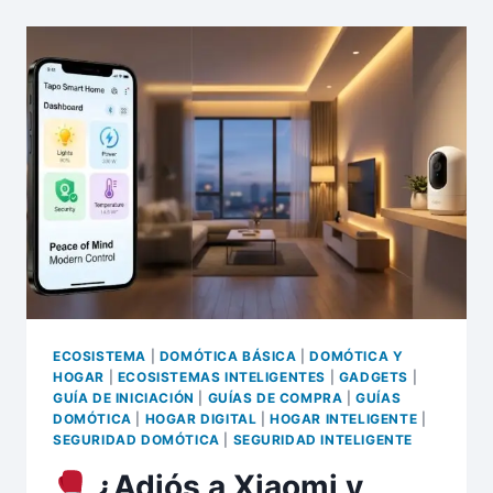
ACONDICIONADO
INTELIGENTES
2026:
LA
GUÍA
DEFINITIVA
PARA
NO
REGALARLE
TU
DINERO
A
LA
ELÉCTRICA
ECOSISTEMA
|
DOMÓTICA BÁSICA
|
DOMÓTICA Y
HOGAR
|
ECOSISTEMAS INTELIGENTES
|
GADGETS
|
GUÍA DE INICIACIÓN
|
GUÍAS DE COMPRA
|
GUÍAS
DOMÓTICA
|
HOGAR DIGITAL
|
HOGAR INTELIGENTE
|
SEGURIDAD DOMÓTICA
|
SEGURIDAD INTELIGENTE
¿Adiós a Xiaomi y