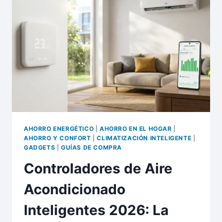
XIAOMI
SMART
FAN
REDEFINE
EL
CONFORT
EN
CASA
(SIN
SUBIR
LA
FACTURA)
AHORRO ENERGÉTICO
|
AHORRO EN EL HOGAR
|
AHORRO Y CONFORT
|
CLIMATIZACIÓN INTELIGENTE
|
GADGETS
|
GUÍAS DE COMPRA
Controladores de Aire
Acondicionado
Inteligentes 2026: La