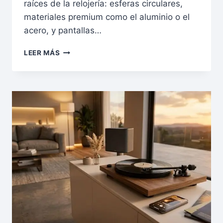
raíces de la relojería: esferas circulares,
materiales premium como el aluminio o el
acero, y pantallas…
LEER MÁS
OLVIDA
EL
APPLE
WATCH:
LOS
3
SMARTWATCH
CIRCULARES
TIPO
HUAWEI
GT
QUE
ARRASAN
EN
2026
(Y