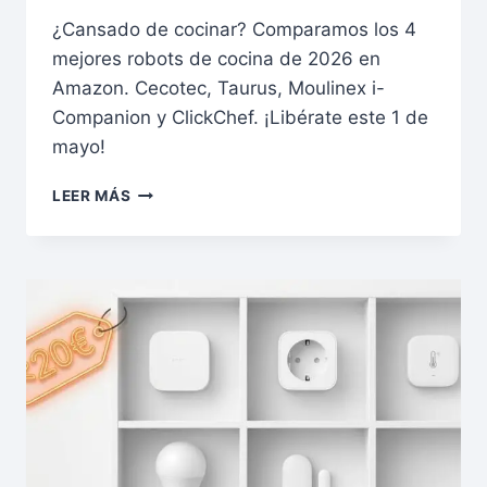
¿Cansado de cocinar? Comparamos los 4
mejores robots de cocina de 2026 en
Amazon. Cecotec, Taurus, Moulinex i-
Companion y ClickChef. ¡Libérate este 1 de
mayo!
1
LEER MÁS
DE
MAYO:
TU
LIBERTAD
EMPIEZA
HOY.
LOS
4
MEJORES
ROBOTS
DE
COCINA