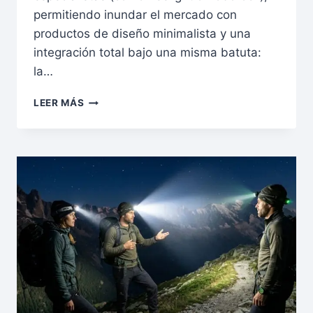
permitiendo inundar el mercado con
productos de diseño minimalista y una
integración total bajo una misma batuta:
la…
SMART
LEER MÁS
HOME
100%
XIAOMI:
LA
GUÍA
DEFINITIVA
PARA
UN
HOGAR
CONECTADO
Y
ECONÓMICO