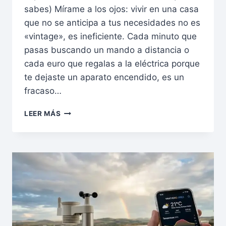
sabes) Mírame a los ojos: vivir en una casa
que no se anticipa a tus necesidades no es
«vintage», es ineficiente. Cada minuto que
pasas buscando un mando a distancia o
cada euro que regalas a la eléctrica porque
te dejaste un aparato encendido, es un
fracaso…
LEER MÁS
DOMÓTICA
LOW
COST
(PARTE
1):
5
GADGETS
DE
<20€
PARA