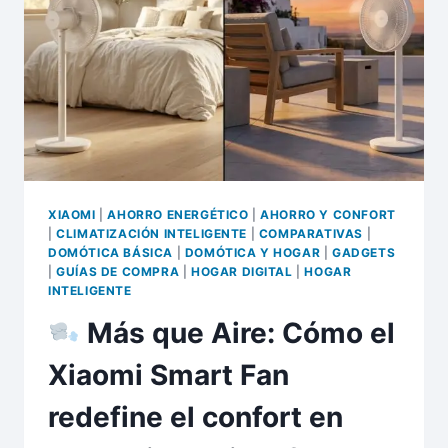
QUÉ
UNA
ESTACIÓN
INTELIGENTE
ES
EL
GADGET
QUE
TE
FALTA?
XIAOMI
|
AHORRO ENERGÉTICO
|
AHORRO Y CONFORT
|
CLIMATIZACIÓN INTELIGENTE
|
COMPARATIVAS
|
DOMÓTICA BÁSICA
|
DOMÓTICA Y HOGAR
|
GADGETS
|
GUÍAS DE COMPRA
|
HOGAR DIGITAL
|
HOGAR
INTELIGENTE
Más que Aire: Cómo el
Xiaomi Smart Fan
redefine el confort en