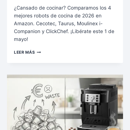
¿Cansado de cocinar? Comparamos los 4
mejores robots de cocina de 2026 en
Amazon. Cecotec, Taurus, Moulinex i-
Companion y ClickChef. ¡Libérate este 1 de
mayo!
1
LEER MÁS
DE
MAYO:
TU
LIBERTAD
EMPIEZA
HOY.
LOS
4
MEJORES
ROBOTS
DE
COCINA