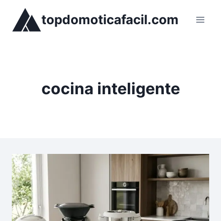
Saltar
topdomoticafacil.com
al
contenido
cocina inteligente