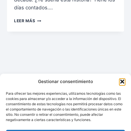
días contados….
LOS
LEER MÁS
4
MEJORES
FRIGORÍFICOS
INTELIGENTES
DE
2026:
COMPARATIVA
Y
GUÍA
DEFINITIVA
Gestionar consentimiento
Para ofrecer las mejores experiencias, utilizamos tecnologías como las
cookies para almacenar y/o acceder a la información del dispositivo. El
consentimiento de estas tecnologías nos permitirá procesar datos como
© 2026 topdomoticafacil.com
el comportamiento de navegación o las identificaciones únicas en este
sitio. No consentir o retirar el consentimiento, puede afectar
negativamente a ciertas características y funciones.