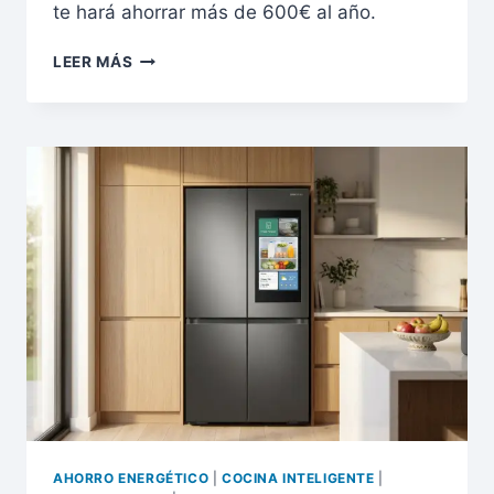
te hará ahorrar más de 600€ al año.
LA
LEER MÁS
GRAN
ESTAFA
DE
LAS
CÁPSULAS:
NESPRESSO
VS
DOLCE
GUSTO
VS
DE’LONGHI
AHORRO ENERGÉTICO
|
COCINA INTELIGENTE
|