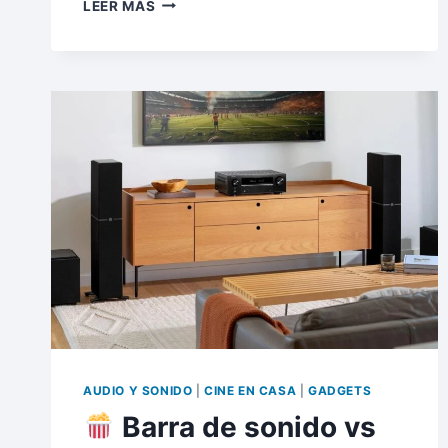
LEER MÁS
LOS
5
MEJORES
PROYECTORES
INTELIGENTES
DE
2026:
TU
CINE
EN
CASA
SIN
COMPLEJOS
AUDIO Y SONIDO
|
CINE EN CASA
|
GADGETS
Barra de sonido vs