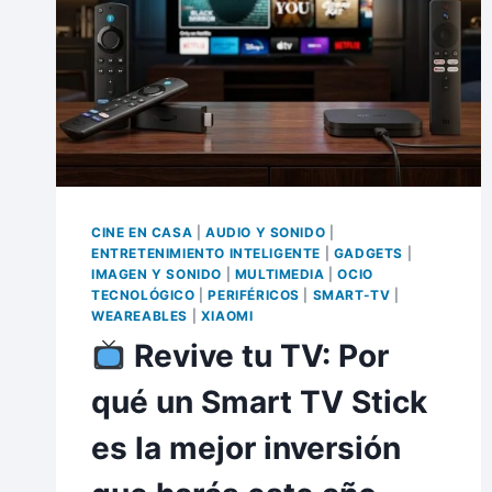
CINE EN CASA
|
AUDIO Y SONIDO
|
ENTRETENIMIENTO INTELIGENTE
|
GADGETS
|
IMAGEN Y SONIDO
|
MULTIMEDIA
|
OCIO
TECNOLÓGICO
|
PERIFÉRICOS
|
SMART-TV
|
WEAREABLES
|
XIAOMI
Revive tu TV: Por
qué un Smart TV Stick
es la mejor inversión