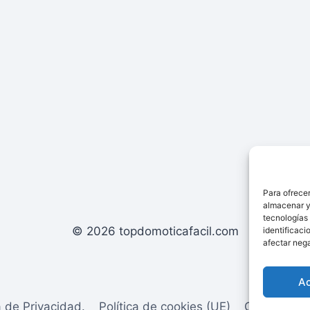
Para ofrecer
almacenar y/
tecnologías
© 2026 topdomoticafacil.com
identificaci
afectar nega
A
a de Privacidad.
Política de cookies (UE)
Contacto