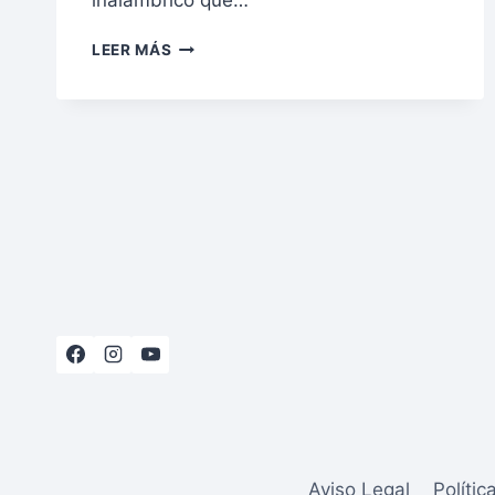
inalámbrico que…
LEER MÁS
BARRA
DE
SONIDO
VS
HOME
CINEMA
VS
AMPLIFICADOR:
¿CÓMO
CONSEGUIR
UN
AUDIO
DE
CINE
EN
CASA?
Aviso Legal
Polític