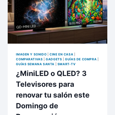
IMAGEN Y SONIDO
|
CINE EN CASA
|
COMPARATIVAS
|
GADGETS
|
GUÍAS DE COMPRA
|
GUÍAS SEMANA SANTA
|
SMART-TV
¿MiniLED o QLED? 3
Televisores para
renovar tu salón este
Domingo de