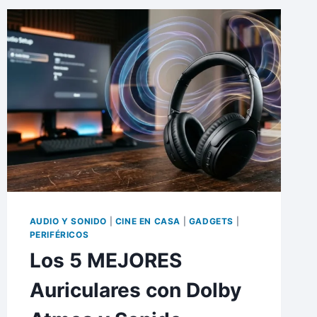
INTELIGENTES
2026:
EL
CINE
EN
CASA
EMPIEZA
AQUÍ
AUDIO Y SONIDO
|
CINE EN CASA
|
GADGETS
|
PERIFÉRICOS
Los 5 MEJORES
Auriculares con Dolby