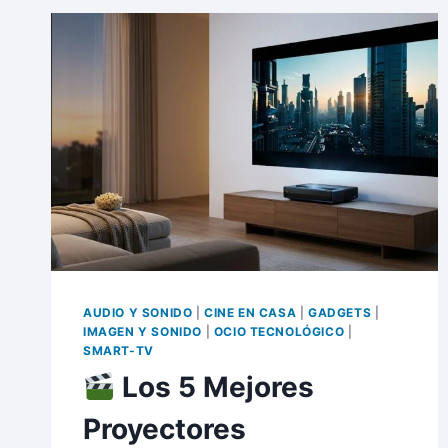
QUÉ
UN
SMART
TV
STICK
ES
LA
MEJOR
INVERSIÓN
QUE
HARÁS
ESTE
AÑO
AUDIO Y SONIDO
|
CINE EN CASA
|
GADGETS
|
IMAGEN Y SONIDO
|
OCIO TECNOLÓGICO
|
SMART-TV
Los 5 Mejores
Proyectores