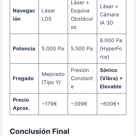
Láser +
Láser +
Navegac
Láser
Esquiva
Cámara
ión
LDS
Obstácul
IA 3D
os
6.000 Pa
Potencia
5.000 Pa
5.500 Pa
(HyperFo
rce)
Presión
Sónico
Mejorado
Fregado
Constant
(Vibra) +
(Tipo Y)
e
Elevable
Precio
~179€
~399€
~600€+
Aprox.
Conclusión Final