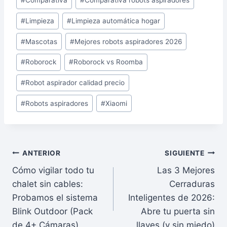
#
Comparativa
#
Comparativa robots aspiradores
de
#
Limpieza
#
Limpieza automática hogar
la
entrada:
#
Mascotas
#
Mejores robots aspiradores 2026
#
Roborock
#
Roborock vs Roomba
#
Robot aspirador calidad precio
#
Robots aspiradores
#
Xiaomi
Navegación
ANTERIOR
SIGUIENTE
Cómo vigilar todo tu
Las 3 Mejores
de
chalet sin cables:
Cerraduras
entradas
Probamos el sistema
Inteligentes de 2026:
Blink Outdoor (Pack
Abre tu puerta sin
de 4+ Cámaras)
llaves (y sin miedo)