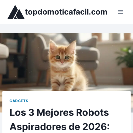
Saltar
topdomoticafacil.com
al
contenido
GADGETS
Los 3 Mejores Robots
Aspiradores de 2026: