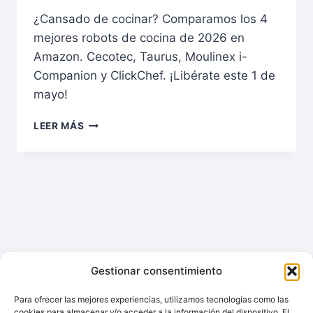
¿Cansado de cocinar? Comparamos los 4
mejores robots de cocina de 2026 en
Amazon. Cecotec, Taurus, Moulinex i-
Companion y ClickChef. ¡Libérate este 1 de
mayo!
1
LEER MÁS
DE
MAYO:
TU
LIBERTAD
EMPIEZA
HOY.
LOS
4
MEJORES
ROBOTS
Gestionar consentimiento
DE
COCINA
Para ofrecer las mejores experiencias, utilizamos tecnologías como las
cookies para almacenar y/o acceder a la información del dispositivo. El