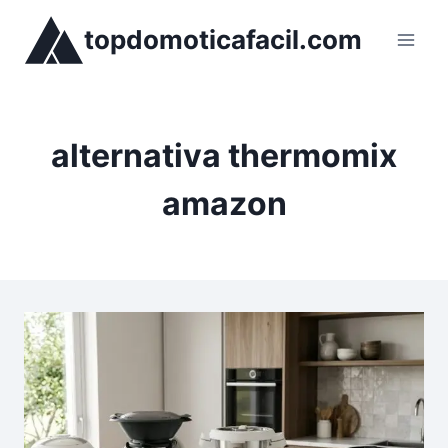
Saltar
topdomoticafacil.com
al
contenido
alternativa thermomix
amazon