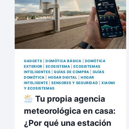
GADGETS
|
DOMÓTICA BÁSICA
|
DOMÓTICA
EXTERIOR
|
ECOSISTEMA
|
ECOSISTEMAS
INTELIGENTES
|
GUÍAS DE COMPRA
|
GUÍAS
DOMÓTICA
|
HOGAR DIGITAL
|
HOGAR
INTELIGENTE
|
SENSORES Y SEGURIDAD
|
XIAOMI
Y ECOSISTEMAS
Tu propia agencia
meteorológica en casa:
¿Por qué una estación