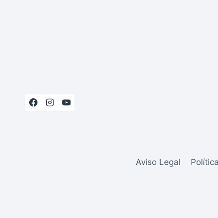
METEOROLÓGICA
EN
CASA:
¿POR
QUÉ
UNA
ESTACIÓN
INTELIGENTE
ES
EL
GADGET
QUE
TE
FALTA?
Aviso Legal
Polític