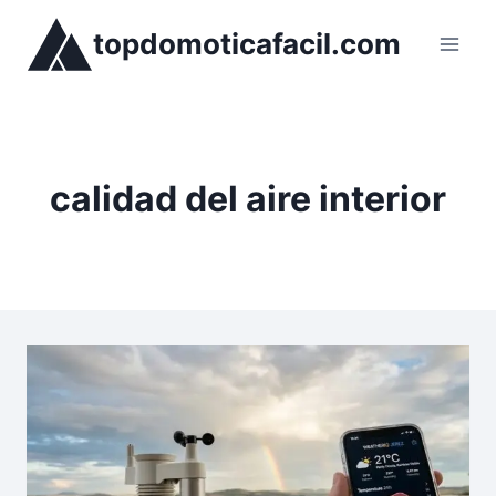
Saltar
topdomoticafacil.com
al
contenido
calidad del aire interior