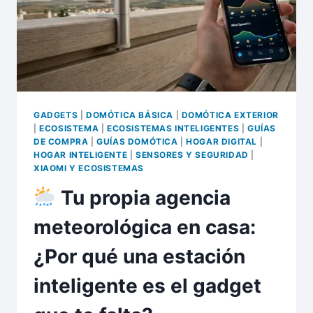
GADGETS
|
DOMÓTICA BÁSICA
|
DOMÓTICA EXTERIOR
|
ECOSISTEMA
|
ECOSISTEMAS INTELIGENTES
|
GUÍAS
DE COMPRA
|
GUÍAS DOMÓTICA
|
HOGAR DIGITAL
|
HOGAR INTELIGENTE
|
SENSORES Y SEGURIDAD
|
XIAOMI Y ECOSISTEMAS
Tu propia agencia
meteorológica en casa:
¿Por qué una estación
inteligente es el gadget