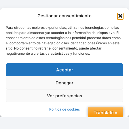
QUÉ
UNA
ESTACIÓN
Gestionar consentimiento
INTELIGENTE
ES
Para ofrecer las mejores experiencias, utilizamos tecnologías como las
cookies para almacenar y/o acceder a la información del dispositivo. El
EL
consentimiento de estas tecnologías nos permitirá procesar datos como
GADGET
© 2026 topdomoticafacil.com
el comportamiento de navegación o las identificaciones únicas en este
QUE
sitio. No consentir o retirar el consentimiento, puede afectar
TE
negativamente a ciertas características y funciones.
FALTA?
Aceptar
Aviso Legal
Política de Privacidad.
Denegar
Política de cookies (UE)
Contacto
Ver preferencias
Trabaja con nosotros
Política de cookies
Translate »