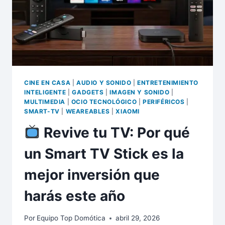
CINE EN CASA
|
AUDIO Y SONIDO
|
ENTRETENIMIENTO
INTELIGENTE
|
GADGETS
|
IMAGEN Y SONIDO
|
MULTIMEDIA
|
OCIO TECNOLÓGICO
|
PERIFÉRICOS
|
SMART-TV
|
WEAREABLES
|
XIAOMI
Revive tu TV: Por qué
un Smart TV Stick es la
mejor inversión que
harás este año
Por
Equipo Top Domótica
abril 29, 2026