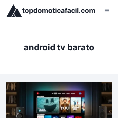
Saltar
topdomoticafacil.com
al
contenido
android tv barato