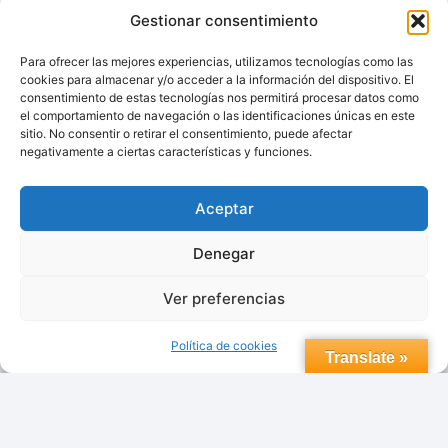
ES
Gestionar consentimiento
LA
MEJOR
Para ofrecer las mejores experiencias, utilizamos tecnologías como las
cookies para almacenar y/o acceder a la información del dispositivo. El
INVERSIÓN
consentimiento de estas tecnologías nos permitirá procesar datos como
QUE
© 2026 topdomoticafacil.com
el comportamiento de navegación o las identificaciones únicas en este
HARÁS
sitio. No consentir o retirar el consentimiento, puede afectar
ESTE
negativamente a ciertas características y funciones.
AÑO
Aceptar
Aviso Legal
Política de Privacidad.
Denegar
Política de cookies (UE)
Contacto
Ver preferencias
Trabaja con nosotros
Política de cookies
Translate »